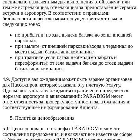
специально назначенным для выполнения этой задачи, или
тем же встречающим, отвечающим за предоставление сервиса
встречи в аэропорту. В соответствии с правилами
безопасности перевозка может осуществляться только в
следующих зонах:
по прибытии: из зала выдачи багажа до зоны внешней
парковки.;
при вылете: от внешней парковки/входа в терминал до
места выдачи багажа авиакомпании.;
при транзите (если багаж необходимо забрать и
переоформить): от зала выдачи багажа до стоек выдачи
багажа авиакомпании.
4.9. Доступ в зал ожидания может быть заранее организован
для Пассажиров, которые заказали эту платную Услугу.
Однако доступ к залу ожидания ограничен и определяется
нормами аэропорта и авиакомпаний; PARADIGM несет
ответственность за проверку доступности зала ожидания и
соответствующее информирование Клиента.
Политика ценообразования
5.1. Цены основаны на тарифах PARADIGM в момент
составления предложения, и включают все известные сборы
за Услугу, предлагаемую PARADIGM в ответ на запрос,