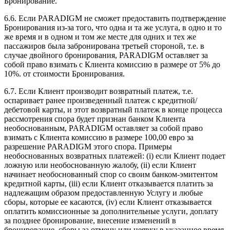
Бронирование.
6.6. Если PARADIGM не сможет предоставить подтверждение
Бронирования из-за того, что одна и та же услуга, в одно и то
же время и в одном и том же месте для одних и тех же
пассажиров была забронирована третьей стороной, т.е. в
случае двойного бронирования, PARADIGM оставляет за
собой право взимать с Клиента комиссию в размере от 5% до
10%. от стоимости Бронирования.
6.7. Если Клиент производит возвратный платеж, т.е.
оспаривает ранее произведенный платеж с кредитной/
дебетовой карты, и этот возвратный платеж в конце процесса
рассмотрения спора будет признан банком Клиента
необоснованным, PARADIGM оставляет за собой право
взимать с Клиента комиссию в размере 100,00 евро за
разрешение PARADIGM этого спора. Примеры
необоснованных возвратных платежей: (i) если Клиент подает
ложную или необоснованную жалобу, (ii) если Клиент
начинает необоснованный спор со своим банком-эмитентом
кредитной карты, (iii) если Клиент отказывается платить за
надлежащим образом предоставленную Услугу и любые
сборы, которые ее касаются, (iv) если Клиент отказывается
оплатить комиссионные за дополнительные услуги, доплату
за позднее бронирование, внесение изменений в
бронирование, сборы за отмену или неявку в указанное время.